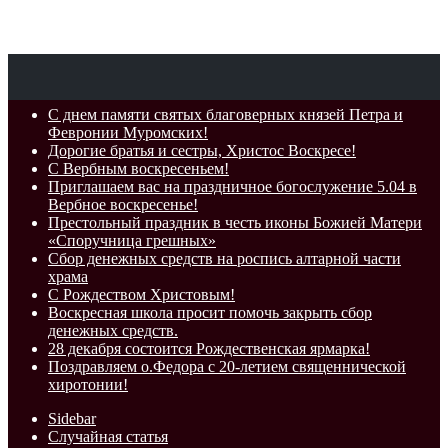
Пятница, Август 7 2026
Breaking News
С днем памяти святых благоверных князей Петра и
Февронии Муромских!
Дорогие братья и сестры, Христос Воскресе!
С Вербным воскресеньем!
Приглашаем вас на праздничное богослужение 5.04 в
Вербное воскресенье!
Престольный праздник в честь иконы Божией Матери
«Споручница грешных»
Сбор денежных средств на роспись алтарной части
храма
С Рождеством Христовым!
Воскресная школа просит помочь закрыть сбор
денежных средств.
28 декабря состоится Рождественская ярмарка!
Поздравляем о.Федора с 20-летием священнической
хиротонии!
Sidebar
Случайная статья