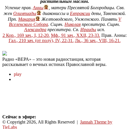
растительным маслом.
Успение прав.
Анны
, матери Пресвятой Богородицы. Свв.
жен
Олимпиады
диакониссы и
Евпраксии
девы, Тавеннской.
Прп.
Макария
Желтоводского, Унженского. Память
V
Вселенского Собора
. Сщмч.
Николая
пресвитера. Сщмч.
Александра
пресвитера. Св.
Ираиды
исп.
2 Кор., 169 зач., I, 12-20.
Мф., 91 зач., XXII, 23-33.
Прав. Анны:
Гал., 210 зач. (от полу́), IV, 22-31.
Лк., 36 зач., VIII, 16-21.
Радио "Вера"
Радио «ВЕРА» – это новая радиостанция, которая
рассказывает о вечных истинах Православной веры.
play
Сейчас в эфире:
© Copyright 2026, All Rights Reserved |
Jannah Theme by
TieLabs