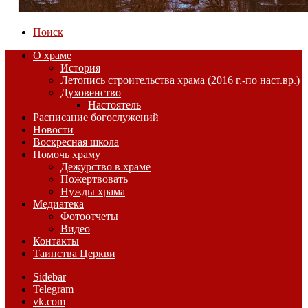
Поиск
О храме
История
Летопись строительства храма (2016 г.-по наст.вр.)
Духовенство
Настоятель
Расписание богослужений
Новости
Воскресная школа
Помочь храму
Дежурство в храме
Пожертвовать
Нужды храма
Медиатека
Фотоотчеты
Видео
Контакты
Таинства Церкви
Sidebar
Telegram
vk.com