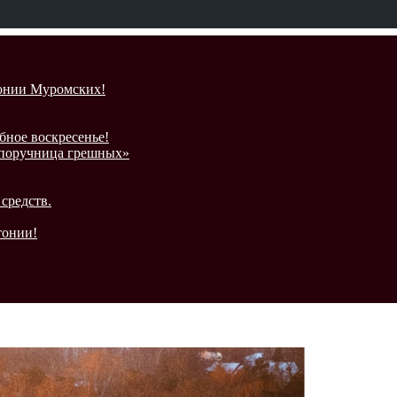
ронии Муромских!
бное воскресенье!
Споручница грешных»
средств.
тонии!