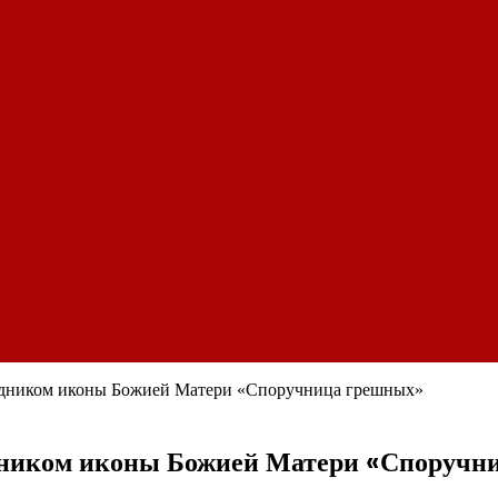
аздником иконы Божией Матери «Споручница грешных»
здником иконы Божией Матери «Споручн