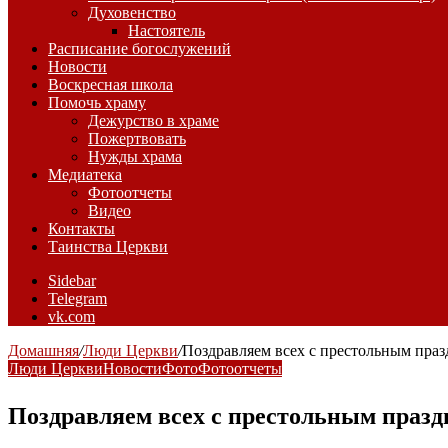
Духовенство
Настоятель
Расписание богослужений
Новости
Воскресная школа
Помочь храму
Дежурство в храме
Пожертвовать
Нужды храма
Медиатека
Фотоотчеты
Видео
Контакты
Таинства Церкви
Sidebar
Telegram
vk.com
Домашняя
/
Люди Церкви
/
Поздравляем всех с престольным пр
Люди Церкви
Новости
Фото
Фотоотчеты
Поздравляем всех с престольным пра