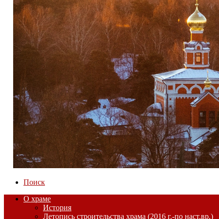
Поиск
О храме
История
Летопись строительства храма (2016 г.-по наст.вр.)