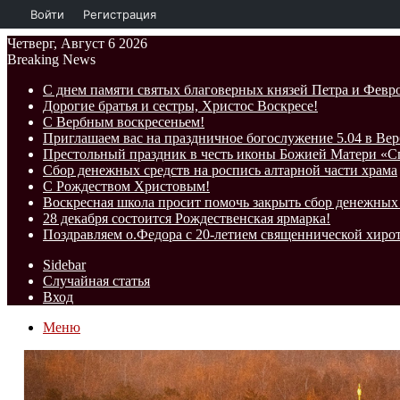
Войти
Регистрация
Четверг, Август 6 2026
Breaking News
С днем памяти святых благоверных князей Петра и Фев
Дорогие братья и сестры, Христос Воскресе!
С Вербным воскресеньем!
Приглашаем вас на праздничное богослужение 5.04 в Вер
Престольный праздник в честь иконы Божией Матери «
Сбор денежных средств на роспись алтарной части храма
С Рождеством Христовым!
Воскресная школа просит помочь закрыть сбор денежных 
28 декабря состоится Рождественская ярмарка!
Поздравляем о.Федора с 20-летием священнической хиро
Sidebar
Случайная статья
Вход
Меню